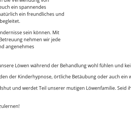
uch die Verwendung von
t euch ein spannendes
türlich ein freundliches und
egleitet.
indernisse sein können. Mit
 Betreuung nehmen wir jede
 und angenehmes
 all unsere Löwen während der Behandlung wohl fühlen und k
den der Kinderhypnose, örtliche Betäubung oder auch ein 
shut und werdet Teil unserer mutigen Löwenfamilie. Seid i
zulernen!