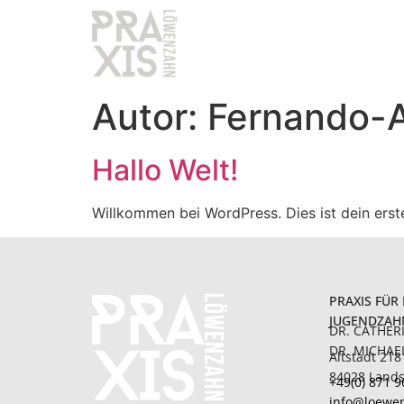
Autor:
Fernando-A
Hallo Welt!
Willkommen bei WordPress. Dies ist dein erst
PRAXIS FÜR
JUGENDZAH
DR. CATHER
DR. MICHAE
Altstadt 218
84028 Land
+49(0) 871 9
info@loewe