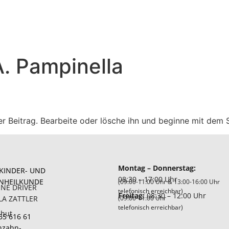
. Pampinella
er Beitrag. Bearbeite oder lösche ihn und beginne mit dem 
Montag – Donnerstag:
 KINDER- UND
08:30 – 17:00 Uhr
NHEILKUNDE
(09:00-11:00 Uhr & 13:00-16:00 Uhr
INE DRIVER
telefonisch erreichbar)
Freitag:
08:30 – 12:00 Uhr
LA ZATTLER
(09:00-11:00 Uhr
telefonisch erreichbar)
shut
65 616 61
nzahn-